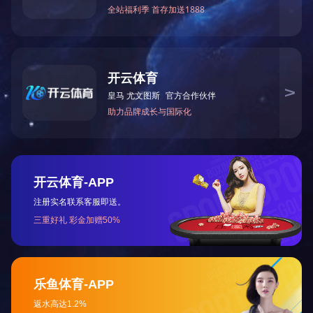
本文系原创稿
足球篮球官方直播平台
/
关于我们
Copyright © 2002-2026 华体会体育 All rights reserved.
蒙ICP备2022002449号-1