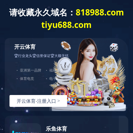
足球篮球官方直播
关于我们
新闻动态
平台