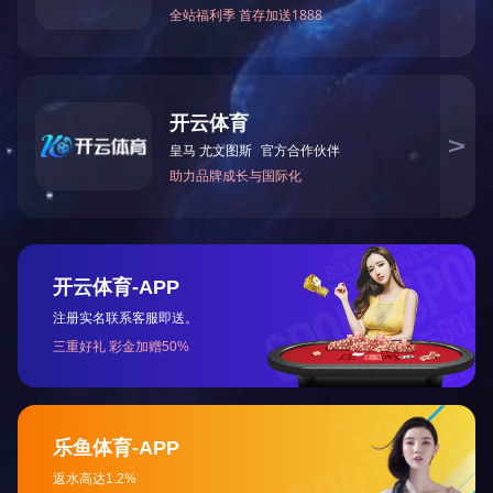
足球篮球官方直播平台
/
关于我们
Copyright © 2002-2026 华体会体育 All rights reserved.
蒙ICP备2022002449号-1