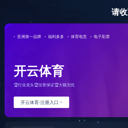
足球篮球官方直播
关于我们
新闻动态
平台