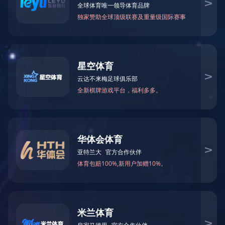
今天是：2026年8月7日 星期五
PPP咨询
工程咨询
Project Consultancy
包头市110
规划
项目咨询
2025
评估咨询
110国道改
工作。
全过程咨询
专家组通
价，评价组
可行性研究