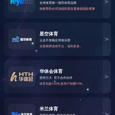
今天是：2026年8月5日 星期三
规划
工程咨询
Project Consultancy
规划
项目咨询
乌兰察布
种养结合模式
评估咨询
户增收，为农
该报告在
全过程咨询
的一致好评。
可行性研究