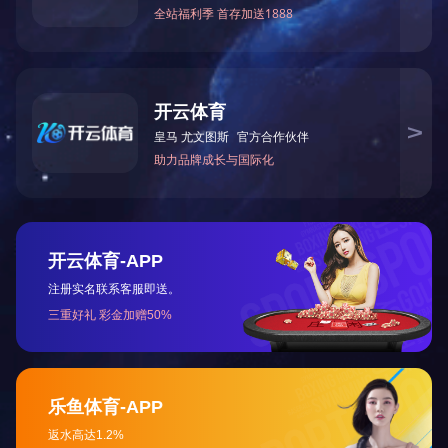
足球篮球官方直播平台
/
关于我们
Copyright © 2002-2026 华体会体育 All rights reserved.
蒙ICP备2022002449号-1