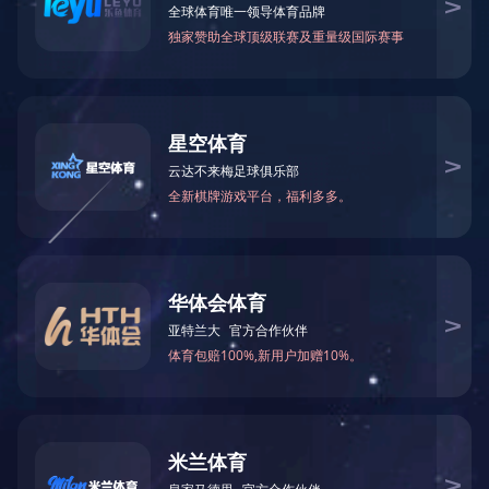
今天是：2026年8月9日 星期日
规划
工程咨询
Project Consultancy
规划
项目咨询
我公司受
规划报告》，
评估咨询
专家组经
编制单位
全过程咨询
本项目已
可行性研究