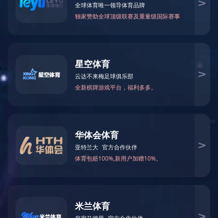
今天是：2026年8月8日 星期六
文化活动
新闻动态
News
集团新闻
招标公司新闻
为喜迎2
举办了“同行
节能公司新闻
工踊跃参与，
本次活动
项目公司新闻
合影，定格下
分公司新闻