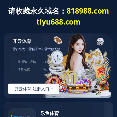
足球篮球官方直播
关于我们
新闻动态
平台