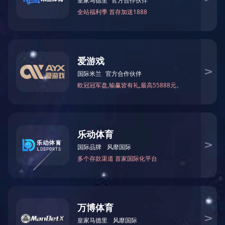
通知公告
文化活动
联系我们
Contact us
电话：0471-5223613
投诉电话：0471-5223607
邮箱：imzs@imzs.com.cn
网址：/
地址：内蒙古自治区呼和浩特市赛罕区鄂尔
多斯东街12号银联大厦10层
一、竞技