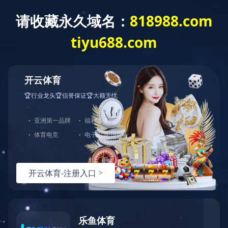
足球篮球官方直播
关于我们
新闻动态
平台