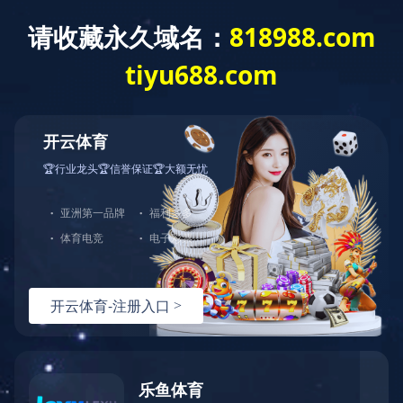
足球篮球官方直播
关于我们
新闻动态
平台