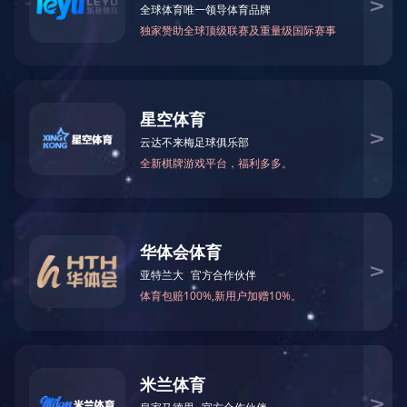
今天是：2026年8月6日 星期四
华体会体育
关于我们
About us
招标采购业绩
评估咨询业绩
公司简介
规划咨询业绩
组织机构
PPP项目咨询
公司资质
绩效评价业绩
公司荣誉
可行性研究报
社会稳定性风
华体会体育