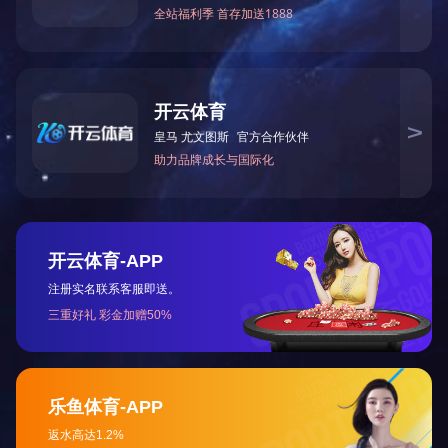
足球篮球官方直播平台
/
关于我们
Copyright © 2002-2026 华体会体育 All rights reserved.
蒙ICP备2022002449号-1