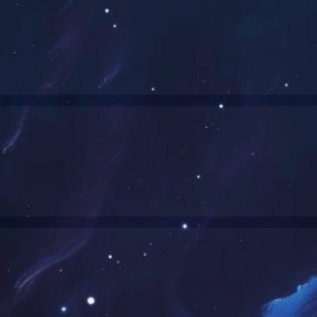
节能公司新闻
中实节能环保风云际会
2023-07-27
11987
次
中实节能环保风云际会视频
我司参加2023年环境科技赋能绿色高
2023-07-26
12120
次
2023年7月26日，由内蒙古环境保护产业协
和浩特市内蒙古国际会展中心召开。内蒙古